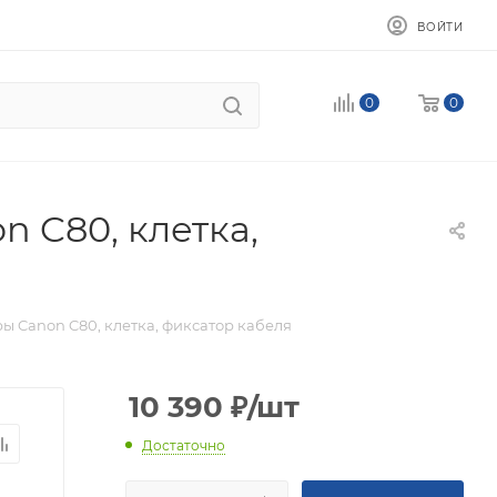
ВОЙТИ
0
0
 C80, клетка,
ы Canon C80, клетка, фиксатор кабеля
10 390
₽
/шт
Достаточно