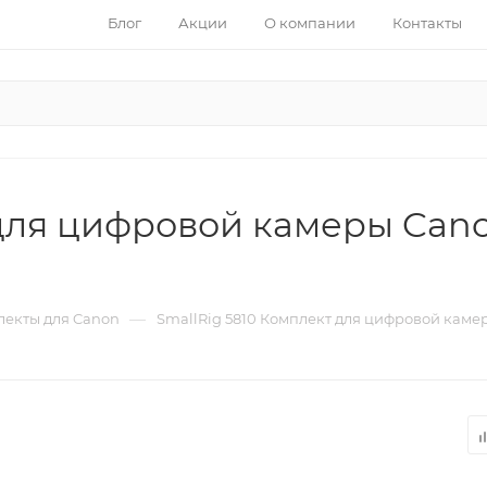
Блог
Акции
О компании
Контакты
для цифровой камеры Canon
—
лекты для Canon
SmallRig 5810 Комплект для цифровой камер