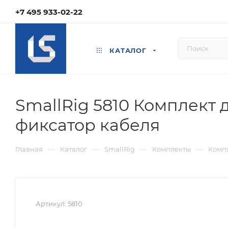
+7 495 933-02-22
КАТАЛОГ
SmallRig 5810 Комплект 
фиксатор кабеля
—
—
—
—
Главная
Каталог
SmallRig
Комплекты
Комп
Артикул:
5810