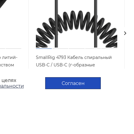
р литий-
SmallRig 4793 Кабель спиральный
йством
USB-C / USB-C (г-образные
штекеры) 35см
в целях
Арт.: 4793
Достаточно
Согласен
альности
1 990
₽
/шт