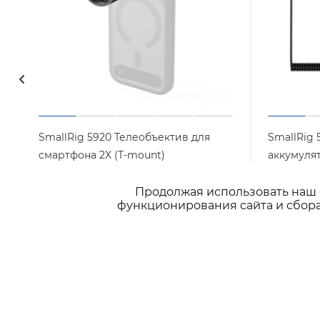
SmallRig 5920 Телеобъектив для
SmallRig 
смартфона 2X (T-mount)
аккумуля
Арт.: 5920
Нет в наличии
Нет в на
Продолжая использовать наш с
функционирования сайта и сбора
5 390
₽
/шт
4 190
₽
/