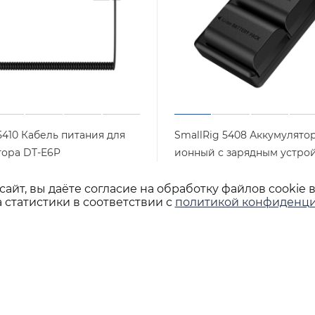
5410 Кабель питания для
SmallRig 5408 Аккумулято
тора DT-E6P
ионный с зарядным устро
LP-E6P
Арт.: 5410
личии
айт, вы даёте согласие на обработку файлов cookie 
Арт.: 5408
Нет в наличии
 статистики в соответствии с
политикой конфиденци
шт
6 990
₽
/шт