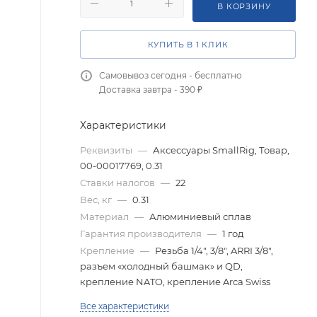
В КОРЗИНУ
КУПИТЬ В 1 КЛИК
Самовывоз сегодня - бесплатно
Доставка завтра - 390 ₽
Характеристики
Реквизиты
—
Аксессуары SmallRig, Товар,
00-00017769, 0.31
Ставки налогов
—
22
Вес, кг
—
0.31
Материал
—
Алюминиевый сплав
Гарантия производителя
—
1 год
Крепление
—
Резьба 1/4", 3/8", ARRI 3/8",
разъем «холодный башмак» и QD,
крепление NATO, крепление Arca Swiss
Все характеристики