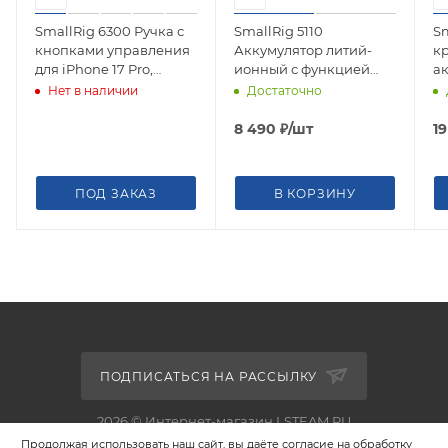
SmallRig 6300 Ручка с
SmallRig 5110
Sm
кнопками управления
Аккумулятор литий-
к
для iPhone 17 Pro,
ионный с функцией
а
комплект FilMov со
зарядки для Nikon EN-
Ba
Нет в наличии
Достаточно
светофильтрами
EL15c
Pl
8 490
₽
/шт
1
ПОД ЗАКАЗ
В КОРЗИНУ
ПОДПИСАТЬСЯ НА РАССЫЛКУ
2026 © Интернет-магазин LSTEAM.RU
Продолжая использовать наш сайт, вы даёте согласие на обработку