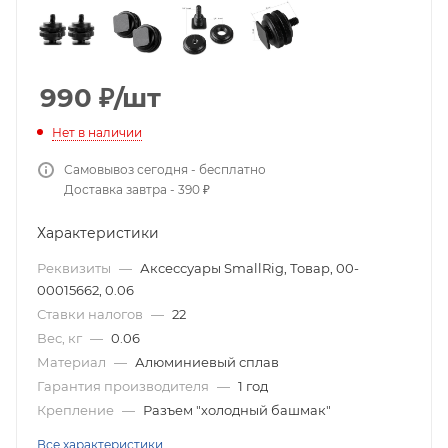
990
₽
/шт
Нет в наличии
Самовывоз сегодня - бесплатно
Доставка завтра - 390 ₽
Характеристики
Реквизиты
—
Аксессуары SmallRig, Товар, 00-
00015662, 0.06
Ставки налогов
—
22
Вес, кг
—
0.06
Материал
—
Алюминиевый сплав
Гарантия производителя
—
1 год
Крепление
—
Разъем "холодный башмак"
Все характеристики