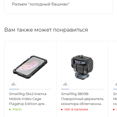
Разъем "холодный башмак"
Вам также может понравиться
SmallRig 5542 Клетка
SmallRig 3809B
Sm
Mobile Video Cage
Поворотный держатель
Mo
Flagship Edition для
монитора облегченный
с
смартфона iPhone 17
Monitor Mount with Cold
S2
Мало
Нет в наличии
Pro
Shoe (Basic)