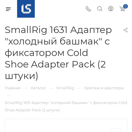
0
SmallRig 1631 Адаптер
"холодный башмак" с
фиксатором Cold
Shoe Adapter Pack (2
штуки)
—
—
—
Главная
Каталог
SmallRig
Крепеж и адаптеры
—
SmallRig 1631 Адаптер "холодный башмак" с фиксатором Cold
Shoe Adapter Pack (2 штуки)