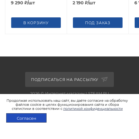
9 290
₽
/шт
2 190
₽
/шт
6
В КОРЗИНУ
ПОД ЗАКАЗ
ПОДПИСАТЬСЯ НА РАССЫЛКУ
2026 © Интернет-магазин LSTEAM.RU
Продолжая использовать наш сайт, вы даёте согласие на обработку
файлов cookie в целях функционирования сайта и сбора
статистики в соответствии с
политикой конфиденциальности
Согласен
+7 495 933-02-22
ПОД ЗАКАЗ
shop@lsteam.ru