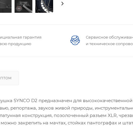
ициальная гарантия
Сервисное обслужива
 всю продукцию
и техническое сопров
ОПТОМ
ка SYNCO D2 предназначен для высококачественной за
ью, репортажа, звуков живой природы, инструментально
 латунная конструкция, позолоченный разъем XLR, чрез
можно закрепить на мачтах, стойках пантографах и штат