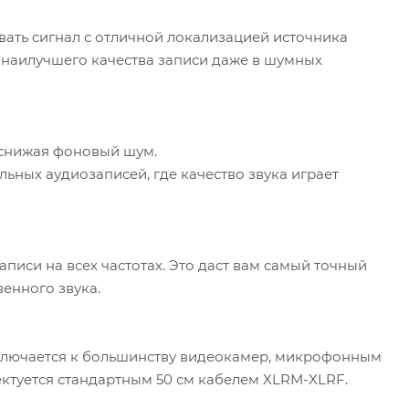
вать сигнал с отличной локализацией источника
я наилучшего качества записи даже в шумных
 снижая фоновый шум.
ьных аудиозаписей, где качество звука играет
писи на всех частотах. Это даст вам самый точный
енного звука.
ключается к большинству видеокамер, микрофонным
туется стандартным 50 см кабелем XLRM-XLRF.