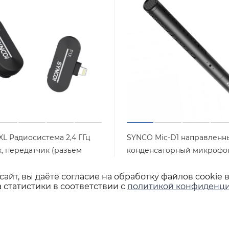
L Радиосистема 2,4 ГГц
SYNCO Mic-D1 направленн
, передатчик (разъем
конденсаторный микрофо
 iPhone)
Арт.: D1
Нет в наличии
айт, вы даёте согласие на обработку файлов cookie 
Арт.: P1XL
 статистики в соответствии с
политикой конфиденци
шт
10 300
₽
/шт