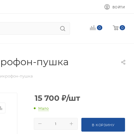
ВОЙТИ
0
0
крофон-пушка
микрофон-пушка
15 700
₽
/шт
Мало
В КОРЗИНУ