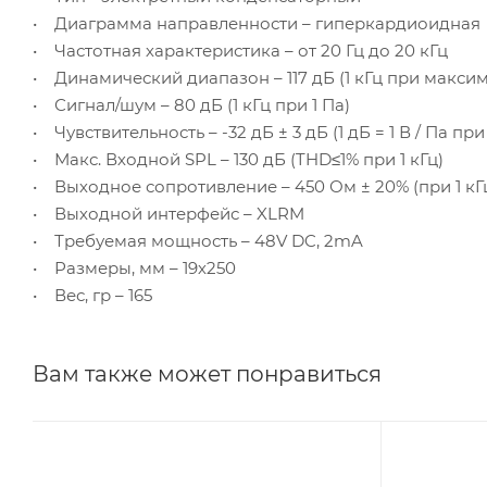
• Диаграмма направленности – гиперкардиоидная
• Частотная характеристика – от 20 Гц до 20 кГц
• Динамический диапазон – 117 дБ (1 кГц при макс
• Сигнал/шум – 80 дБ (1 кГц при 1 Па)
• Чувствительность – -32 дБ ± 3 дБ (1 дБ = 1 В / Па при 
• Макс. Входной SPL – 130 дБ (THD≤1% при 1 кГц)
• Выходное сопротивление – 450 Ом ± 20% (при 1 кГ
• Выходной интерфейс – XLRM
• Требуемая мощность – 48V DC, 2mA
• Размеры, мм – 19х250
• Вес, гр – 165
Вам также может понравиться