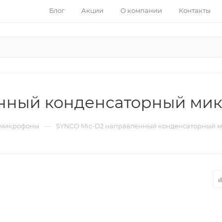
Блог
Акции
О компании
Контакты
енный конденсаторный ми
—
 микрофоны
SYNCO Mic-D2 направленный конденсаторный 