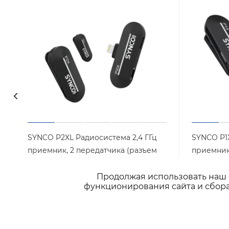
SYNCO P2XL Радиосистема 2,4 ГГц
SYNCO P1X
приемник, 2 передатчика (разъем
приемник
Lightning iPhone)
Lightning
Продолжая использовать наш с
Арт.: P2XL
Много
Много
функционирования сайта и сбора
3 300
₽
/шт
1 990
₽
/