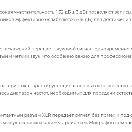
кая чувствительность (-32 дБ ± 3 дБ) позволяют записы
чников эффективно ослабляются (-18 дБ) для достижени
з искажений передает звуковой сигнал, одновременно
ый и четкий звук, что особенно важно для профессионал
актеристика гарантирует одинаково высокое качество за
есь диапазон частот, необходимых для передачи естеств
нтактный разъем XLR передает сигнал без помех и под
ым звукозаписывающим устройствам. Микрофон комплек