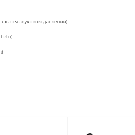
имальном звуковом давлении)
1 кГц)
ц)