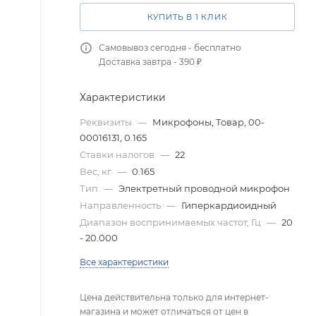
КУПИТЬ В 1 КЛИК
Самовывоз сегодня - бесплатно
Доставка завтра - 390 ₽
Характеристики
Реквизиты
—
Микрофоны, Товар, 00-
00016131, 0.165
Ставки налогов
—
22
Вес, кг
—
0.165
Тип
—
Электретный проводной микрофон
Направленность
—
Гиперкардиоидный
Диапазон воспринимаемых частот, Гц
—
20
- 20.000
Все характеристики
Цена действительна только для интернет-
магазина и может отличаться от цен в