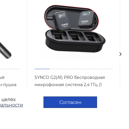
ый
SYNCO G2(A1) PRO беспроводная
н-пушка
микрофонная система 2,4 ГГц (1
передатчик) с кейсом-зарядкой
в целях
Арт.: G2A1PRO
Достаточно
Согласен
альности
9 200
₽
/шт