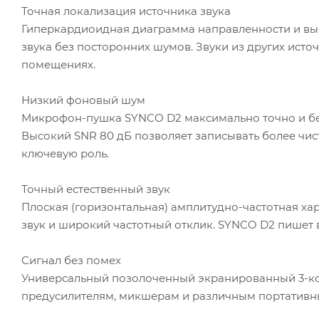
Точная локализация источника звука
Гиперкардиоидная диаграмма направленности и высо
звука без посторонних шумов. Звуки из других исто
помещениях.
Низкий фоновый шум
Микрофон-пушка SYNCO D2 максимально точно и бе
Высокий SNR 80 дБ позволяет записывать более чист
ключевую роль.
Точный естественный звук
Плоская (горизонтальная) амплитудно-частотная хар
звук и широкий частотный отклик. SYNCO D2 пишет в
Сигнал без помех
Универсальный позолоченный экранированный 3-ко
предусилителям, микшерам и различным портативн