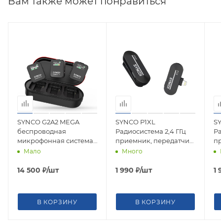
Вам также может понравиться
SYNCO G2A2 MEGA
SYNCO P1XL
S
беспроводная
Радиосистема 2,4 ГГц
Ра
микрофонная система
приемник, передатчик
п
2,4 ГГц (2 передатчика с
(разъем Lightning
(р
Мало
Много
памятью, кейс-зарядка)
iPhone)
14 500
₽
/шт
1 990
₽
/шт
1 
В КОРЗИНУ
В КОРЗИНУ