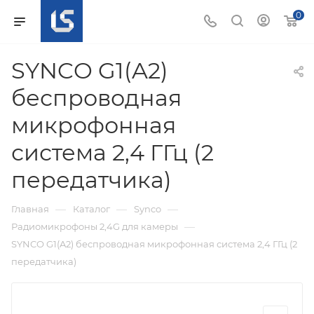
0
SYNCO G1(A2)
беспроводная
микрофонная
система 2,4 ГГц (2
передатчика)
—
—
—
Главная
Каталог
Synco
—
Радиомикрофоны 2,4G для камеры
SYNCO G1(A2) беспроводная микрофонная система 2,4 ГГц (2
передатчика)