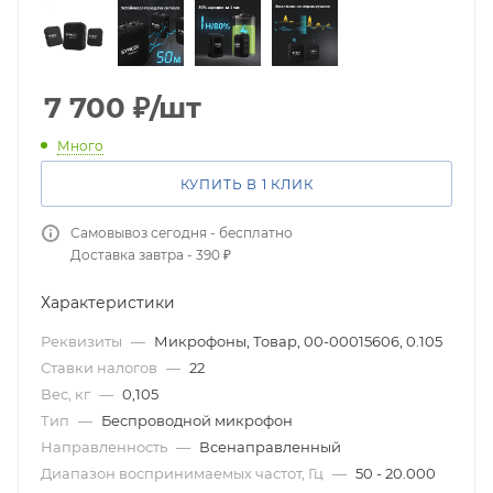
7 700
₽
/шт
Много
КУПИТЬ В 1 КЛИК
Самовывоз сегодня - бесплатно
Доставка завтра - 390 ₽
Характеристики
Реквизиты
—
Микрофоны, Товар, 00-00015606, 0.105
Ставки налогов
—
22
Вес, кг
—
0,105
Тип
—
Беспроводной микрофон
Направленность
—
Всенаправленный
Диапазон воспринимаемых частот, Гц
—
50 - 20.000