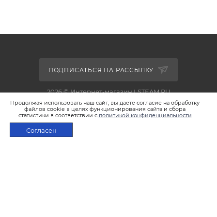
ПОДПИСАТЬСЯ НА РАССЫЛКУ
2026 © Интернет-магазин LSTEAM.RU
Продолжая использовать наш сайт, вы даёте согласие на обработку
файлов cookie в целях функционирования сайта и сбора
статистики в соответствии с
политикой конфиденциальности
Согласен
+7 495 933-02-22
В КОРЗИНУ
shop@lsteam.ru
г. Москва, ул. 1905 года, д.7, стр.1