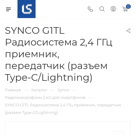
0
SYNCO G1TL
Радиосистема 2,4 ГГц
приемник,
передатчик (разъем
Type-C/Lightning)
—
—
—
Главная
Каталог
Synco
—
Радиомикрофоны 2,4G для смартфонов
SYNCO G1TL Радиосистема 2,4 ГГц приемник, передатчик
(разъем Type-C/Lightning)