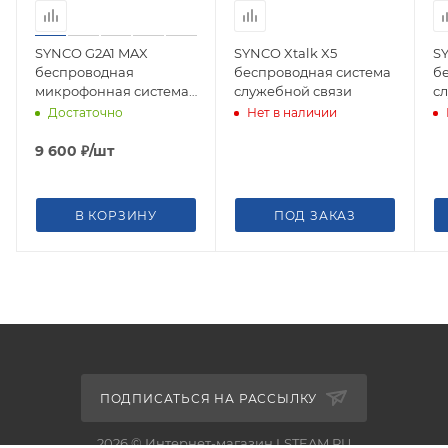
SYNCO G2A1 MAX
SYNCO Xtalk X5
SY
беспроводная
беспроводная система
б
микрофонная система
служебной связи
с
2,4 ГГц (1 передатчик с
Достаточно
Нет в наличии
памятью)
9 600
₽
/шт
В КОРЗИНУ
ПОД ЗАКАЗ
ПОДПИСАТЬСЯ НА РАССЫЛКУ
2026 © Интернет-магазин LSTEAM.RU