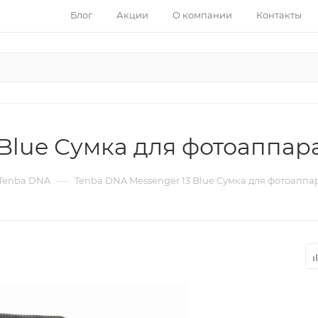
Блог
Акции
О компании
Контакты
Blue Сумка для фотоаппара
—
Tenba DNA
Tenba DNA Messenger 13 Blue Сумка для фотоаппар