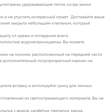
едусмотрены удерживающие петли, когда замки
м и не упустить интересный сюжет. Доставайте ваше
Молния закрыта небольшим клапаном, который
щиту от кражи и попадания влаги.
 полностью водонепроницаемы. Вы можете
арман на молнии, расположенный на передней части
ся дополнительный полупрозрачный карман на
алите вставку и используйте сумку для личных
зготовленная из светоотражающего материала. Вы не
ылка с водой, салфетки, перчатки, маска,