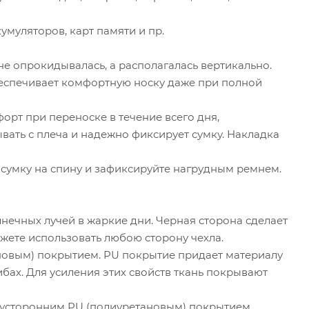
умуляторов, карт памяти и пр.
не опрокидывалась, а располагалась вертикально.
беспечивает комфортную носку даже при полной
рт при переноске в течение всего дня,
ать с плеча и надежно фиксирует сумку. Накладка
 сумку на спину и зафиксируйте нагрудным ремнем.
нечных лучей в жаркие дни. Черная сторона сделает
жете использовать любою сторону чехла.
новым) покрытием. PU покрытие придает материалу
бах. Для усиления этих свойств ткань покрывают
двусторонним PU (полиуретановым) покрытием.