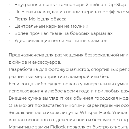
• Внутренняя ткань - темно-серый нейлон Rip-Stop
• Плечевая накладка из пеноматериала с эффектом
• Петля Molle для обвеса
• Центральный карман на молнии
• Более прочная ткань на боковых карманах
• Удерживающие петли магнитных замков
Предназначена для размещения беззеркальной или зе
дюймов и аксессуаров.
Разработана для фотожурналистов, спортивных репо
различные мероприятия с камерой или без.
Если когда-либо существовала универсальная сумка,
использования в любое время года и при любых да
Внешне сумка выглядит как обычная городская мод
Она может похвастаться многими характерными осо
Эксклюзивная «тихая» липучка Whisper Hook. Уника
клапан основного отделения вниз и бесшумное отк
Магнитные замки Fidlock позволяют быстро открыть 