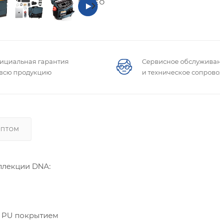
ВИДЕО
ициальная гарантия
Сервисное обслужива
 всю продукцию
и техническое сопров
ОПТОМ
ллекции DNA:
с PU покрытием