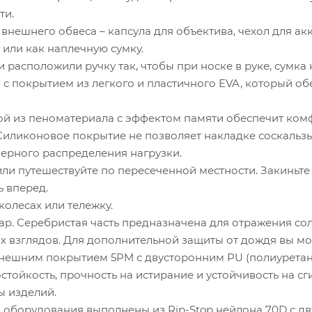
ти.
нешнего обвеса – капсула для объектива, чехол для акк
 или как наплечную сумку.
расположили ручку так, чтобы при носке в руке, сумка 
 с покрытием из легкого и пластичного EVA, который о
й из пеноматериала с эффектом памяти обеспечит комфо
иликоновое покрытие не позволяет накладке соскальзыв
мерного распределения нагрузки.
ли путешествуйте по пересеченной местности. Закиньте
ь вперед.
олесах или тележку.
ap. Серебристая часть предназначена для отражения сол
х взглядов. Для дополнительной защиты от дождя вы мо
с внешним покрытием 5PM с двусторонним PU (полиурета
ойкость, прочность на истирание и устойчивость на сги
ы изделий.
ля оборудования выполнены из Rip-Stop нейлона 70D с 