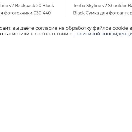
tice v2 Backpack 20 Black
Tenba Skyline v2 Shoulder B
ля фототехники 636-440
Black Сумка для фотоаппар
786
Арт.: 636-440
айт, вы даёте согласие на обработку файлов cookie 
Арт.: 637-786
Много
 статистики в соответствии с
политикой конфиденци
/шт
6 500
₽
/шт
+7 495 933-02-22
shop@lsteam.ru
. Москва, ул. 1905 года,