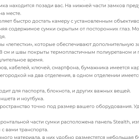
сумка находится позади вас. На нижней части замков пр
на месте.
оляет быстро достать камеру с установленным объективо
аняя содержимое сумки скрытым от посторонних глаз. 
дя.
ы «лепестки», которые обеспечивают дополнительную за
3,8 см и швы покрыты термопластичным полиуретаном и
длительное время.
ров, кабелей, ключей, смартфона, бумажника имеется к
егородкой на два отделения, в одном отделении имеет
ит для паспорта, блокнота, и других важных вещей.
аншета и ноутбука.
ространство точно под размер вашего оборудования. Уд
фронтальной части сумки расположена панель Stealth, и
с вами транспорта.
го материала, в них удобно разместятся небольшая бут