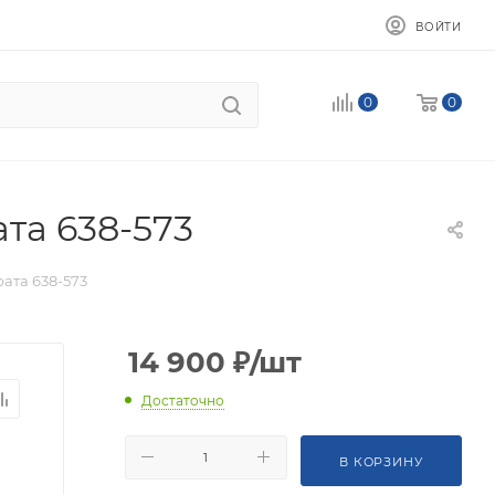
ВОЙТИ
0
0
та 638-573
ата 638-573
14 900
₽
/шт
Достаточно
В КОРЗИНУ