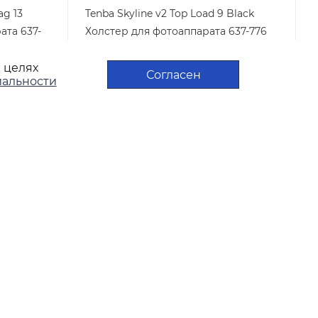
ag 13
Tenba Skyline v2 Top Load 9 Black
ата 637-
Холстер для фотоаппарата 637-776
Арт.: 637-776
Достаточно
в целях
Согласен
альности
3 990
₽
/шт
ПОЛИТИКА
КОНФИДЕНЦИАЛЬНОСТИ
ПОЛИТИКА ИСПОЛЬЗОВАНИЯ
ФАЙЛОВ COOKIES