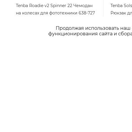
Tenba Roadie v2 Spinner 22 Чемодан
Tenba Sols
на колесах для фототехники 638-727
Рюкзак д
Арт.: 638-727
Много
Много
Продолжая использовать наш с
функционирования сайта и сбора
39 900
₽
/шт
14 900
₽
ПОДПИСАТЬСЯ НА РАССЫЛКУ
г
2026 © Интернет-магазин LSTEAM.RU