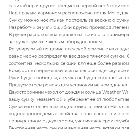
санитайзер и другие предметы первой необходимос
Над правым карманом расположена петля Molle для в
Сумку можно носить как портфель за верхнюю ручку
Разработчики учли ошибки других производителей и 
В ручке расположена вставка из прочного полимера
загрузке сумки тяжелым оборудованием.
Регулируемый по длине плечевой ремень с накладко
равномерно распределяя вес даже тяжелой сумки. С
состоит из нескольких секций для еще более равно
Комфортно перемещайтесь на велосипеде, скутере и
Руки будут свободны, а сумка не будет соскальзыват
Предусмотрен ремень для установки на чемодан на к
Двухсторонний чехол от дождя и солнца Weather Wr
вашу сумку незаметной и убережет ее от любопытны
Сумка изготовлена из водостойкого нейлон Helix 
водонепроницаемые свойства, повышает его износост
полиуретаном с двух сторон, увеличивая срок служб
Внутренняя часть сумки и внешняя часть вставки д