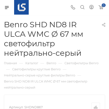
0
Benro SHD ND8 IR
ULCA WMC Ø 67 мм
светофильтр
нейтрально-серый
—
—
—
Главная
Каталог
Benro
Светофильтры Benro
—
—
Светофильтры круглые Benro
—
Нейтрально-серые круглые фильтры Benro
Benro SHD ND8 IR ULCA WMC Ø 67 мм светофильтр
нейтрально-серый
Артикул:
SHDND867