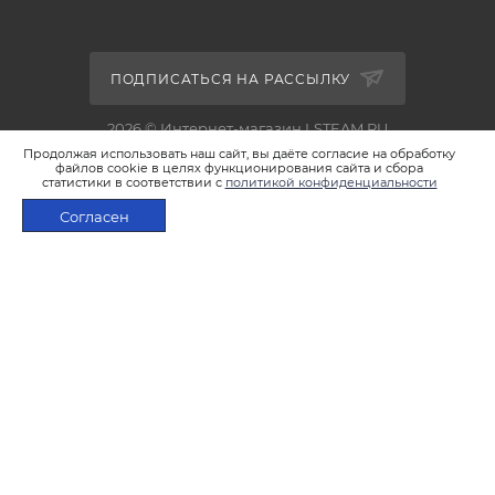
ПОДПИСАТЬСЯ НА РАССЫЛКУ
2026 © Интернет-магазин LSTEAM.RU
Продолжая использовать наш сайт, вы даёте согласие на обработку
файлов cookie в целях функционирования сайта и сбора
статистики в соответствии с
политикой конфиденциальности
Согласен
+7 495 933-02-22
В КОРЗИНУ
shop@lsteam.ru
г. Москва, ул. 1905 года, д.7, стр.1
ПОЛИТИКА КОНФИДЕНЦИАЛЬНОСТИ
ПОЛИТИКА ИСПОЛЬЗОВАНИЯ ФАЙЛОВ COOKIES