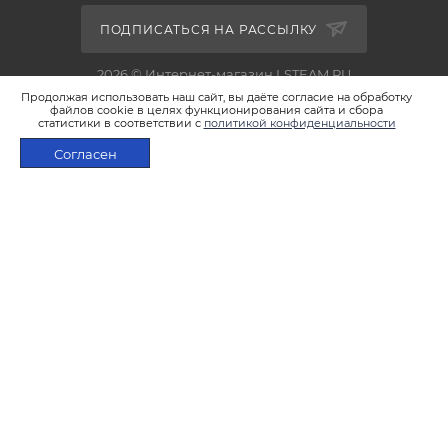
ПОДПИСАТЬСЯ НА РАССЫЛКУ
2026 © Интернет-магазин LSTEAM.RU
Продолжая использовать наш сайт, вы даёте согласие на обработку
файлов cookie в целях функционирования сайта и сбора
статистики в соответствии с
политикой конфиденциальности
Согласен
+7 495 933-02-22
ПОД ЗАКАЗ
shop@lsteam.ru
г. Москва, ул. 1905 года, д.7, стр.1
ПОЛИТИКА КОНФИДЕНЦИАЛЬНОСТИ
ПОЛИТИКА ИСПОЛЬЗОВАНИЯ ФАЙЛОВ COOKIES
ПУБЛИЧНАЯ ОФЕРТА