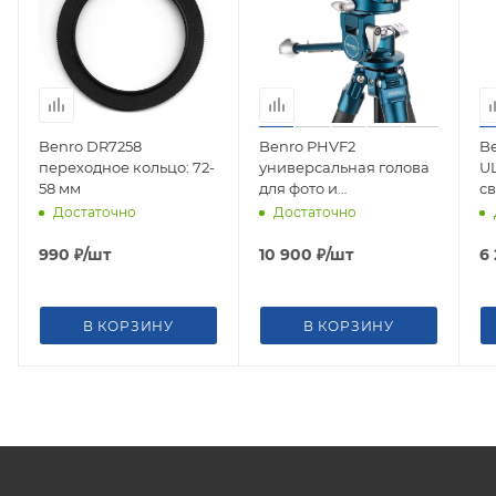
Benro DR7258
Benro PHVF2
B
переходное кольцо: 72-
универсальная голова
U
58 мм
для фото и
с
видеосъемки/ Arca
н
Достаточно
Достаточно
990
₽
/шт
10 900
₽
/шт
6
В КОРЗИНУ
В КОРЗИНУ