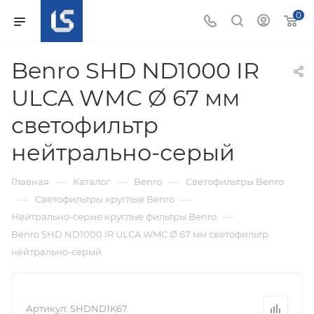
0
Benro SHD ND1000 IR
ULCA WMC Ø 67 мм
светофильтр
нейтрально-серый
—
—
—
Главная
Каталог
Benro
Светофильтры Benro
—
—
Светофильтры круглые Benro
—
Нейтрально-серые круглые фильтры Benro
Benro SHD ND1000 IR ULCA WMC Ø 67 мм светофильтр
нейтрально-серый
Артикул:
SHDND1K67