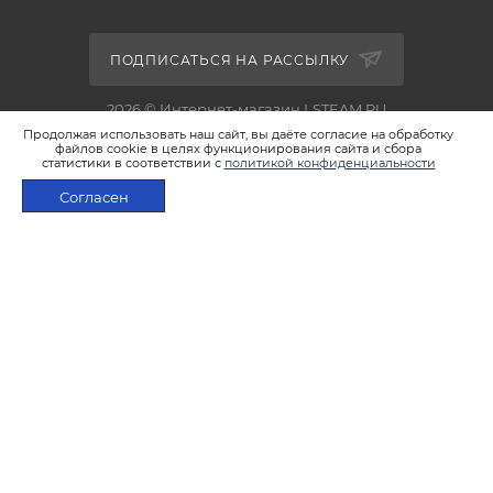
ПОДПИСАТЬСЯ НА РАССЫЛКУ
2026 © Интернет-магазин LSTEAM.RU
Продолжая использовать наш сайт, вы даёте согласие на обработку
файлов cookie в целях функционирования сайта и сбора
статистики в соответствии с
политикой конфиденциальности
Согласен
+7 495 933-02-22
ПОД ЗАКАЗ
shop@lsteam.ru
г. Москва, ул. 1905 года, д.7, стр.1
ПОЛИТИКА КОНФИДЕНЦИАЛЬНОСТИ
ПОЛИТИКА ИСПОЛЬЗОВАНИЯ ФАЙЛОВ COOKIES