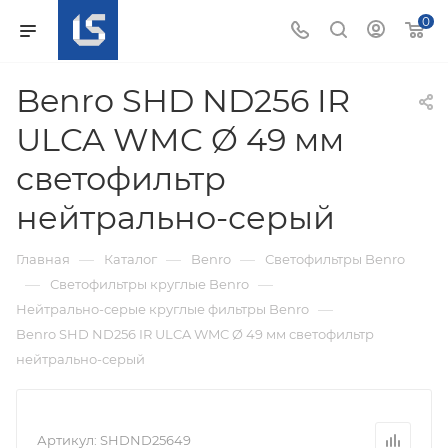
0
Benro SHD ND256 IR
ULCA WMC Ø 49 мм
светофильтр
нейтрально-серый
—
—
—
Главная
Каталог
Benro
Светофильтры Benro
—
—
Светофильтры круглые Benro
—
Нейтрально-серые круглые фильтры Benro
Benro SHD ND256 IR ULCA WMC Ø 49 мм светофильтр
нейтрально-серый
Артикул:
SHDND25649