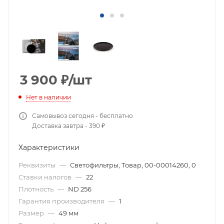
3 900
₽
/шт
Нет в наличии
Самовывоз сегодня - бесплатно
Доставка завтра - 390 ₽
Характеристики
Реквизиты
—
Светофильтры, Товар, 00-00014260, 0
Ставки налогов
—
22
Плотность
—
ND 256
Гарантия производителя
—
1
Размер
—
49 мм