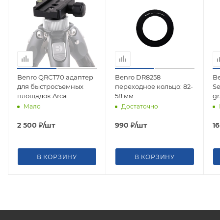
Benro QRCT70 адаптер
Benro DR8258
Be
для быстросъемных
переходное кольцо: 82-
Se
площадок Arca
58 мм
g
(0
Мало
Достаточно
г
м
2 500
₽
/шт
990
₽
/шт
1
В КОРЗИНУ
В КОРЗИНУ