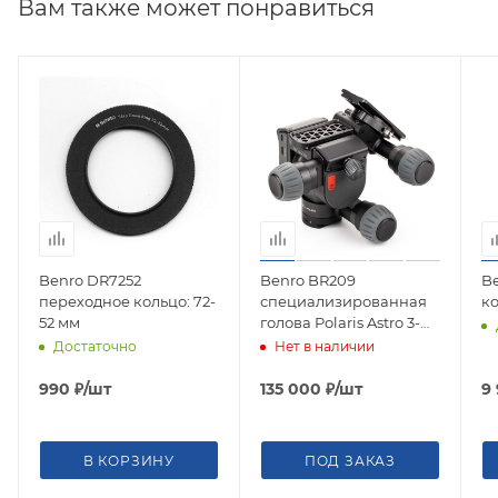
Вам также может понравиться
Benro DR7252
Benro BR209
B
переходное кольцо: 72-
специализированная
к
52 мм
голова Polaris Astro 3-
Axis Head
Достаточно
Нет в наличии
990
₽
/шт
135 000
₽
/шт
9
В КОРЗИНУ
ПОД ЗАКАЗ