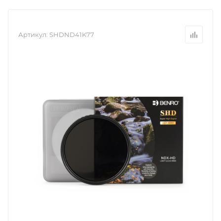
Артикул:
SHDND41K77