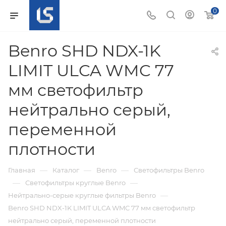
0
Benro SHD NDX-1K
LIMIT ULCA WMC 77
мм светофильтр
нейтрально серый,
переменной
плотности
—
—
—
Главная
Каталог
Benro
Светофильтры Benro
—
—
Светофильтры круглые Benro
—
Нейтрально-серые круглые фильтры Benro
Benro SHD NDX-1K LIMIT ULCA WMC 77 мм светофильтр
нейтрально серый, переменной плотности