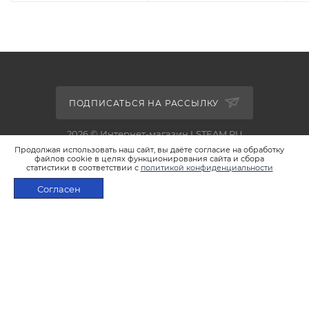
ПОДПИСАТЬСЯ НА РАССЫЛКУ
2026 © Интернет-магазин LSTEAM.RU
Продолжая использовать наш сайт, вы даёте согласие на обработку
файлов cookie в целях функционирования сайта и сбора
статистики в соответствии с
политикой конфиденциальности
Согласен
+7 495 933-02-22
В КОРЗИНУ
shop@lsteam.ru
г. Москва, ул. 1905 года, д.7, стр.1