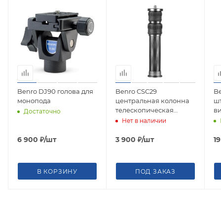
Benro DJ90 голова для
Benro CSC29
B
монопода
центральная колонна
шт
телескопическая
в
Достаточно
карбоновая
а
Нет в наличии
к
6 900
₽
/шт
3 900
₽
/шт
1
В КОРЗИНУ
ПОД ЗАКАЗ