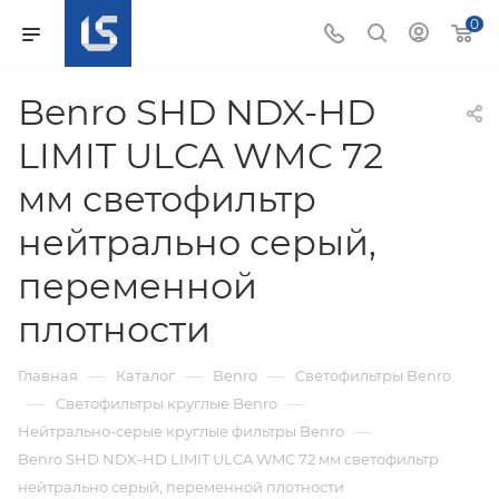
0
Benro SHD NDX-HD
LIMIT ULCA WMC 72
мм светофильтр
нейтрально серый,
переменной
плотности
—
—
—
Главная
Каталог
Benro
Светофильтры Benro
—
—
Светофильтры круглые Benro
—
Нейтрально-серые круглые фильтры Benro
Benro SHD NDX-HD LIMIT ULCA WMC 72 мм светофильтр
нейтрально серый, переменной плотности