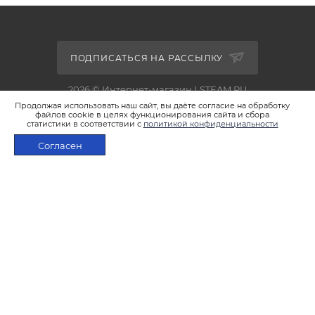
ПОДПИСАТЬСЯ НА РАССЫЛКУ
2026 © Интернет-магазин LSTEAM.RU
Продолжая использовать наш сайт, вы даёте согласие на обработку
файлов cookie в целях функционирования сайта и сбора
статистики в соответствии с
политикой конфиденциальности
Согласен
+7 495 933-02-22
ПОД ЗАКАЗ
shop@lsteam.ru
г. Москва, ул. 1905 года, д.7, стр.1
ПОЛИТИКА КОНФИДЕНЦИАЛЬНОСТИ