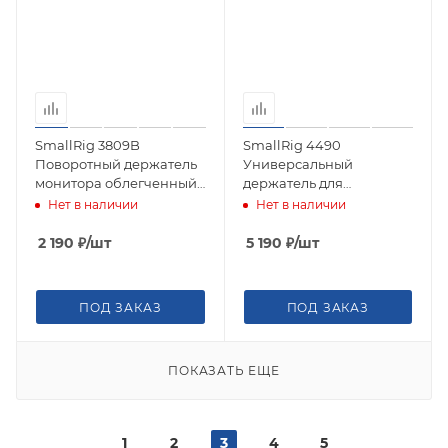
SmallRig 3809B
SmallRig 4490
Поворотный держатель
Универсальный
монитора облегченный
держатель для
Monitor Mount with Cold
аксессуаров HawkLock
Нет в наличии
Нет в наличии
Shoe (Basic)
H21 Magic Arm (7")
2 190
₽
/шт
5 190
₽
/шт
ПОД ЗАКАЗ
ПОД ЗАКАЗ
ПОКАЗАТЬ ЕЩЕ
1
2
3
4
5