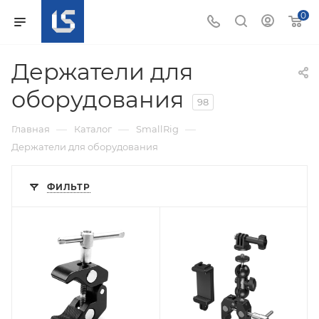
0
Держатели для
оборудования
98
—
—
—
Главная
Каталог
SmallRig
Держатели для оборудования
ФИЛЬТР