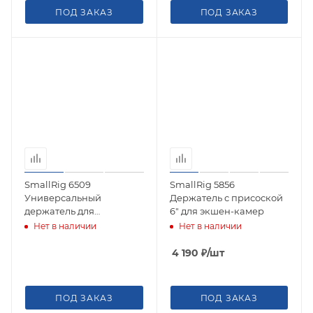
ПОД ЗАКАЗ
ПОД ЗАКАЗ
SmallRig 6509
SmallRig 5856
Универсальный
Держатель с присоской
держатель для
6" для экшен-камер
аксессуаров Magic Arm
Нет в наличии
Нет в наличии
(4.3")
4 190
₽
/шт
ПОД ЗАКАЗ
ПОД ЗАКАЗ