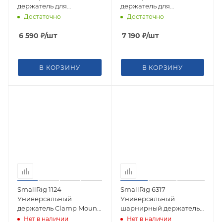
держатель для
держатель для
аксессуаров Articulating
аксессуаров (крепление
Достаточно
Достаточно
Arm with Double
1/4" и NATO)
Ballheads
6 590
₽
/шт
7 190
₽
/шт
В КОРЗИНУ
В КОРЗИНУ
SmallRig 1124
SmallRig 6317
Универсальный
Универсальный
держатель Clamp Mount
шарнирный держатель
with 1/4" Screw Ball Head
для мониторов Magic
Нет в наличии
Нет в наличии