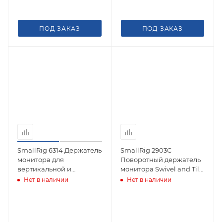
ПОД ЗАКАЗ
ПОД ЗАКАЗ
SmallRig 6314 Держатель
SmallRig 2903C
монитора для
Поворотный держатель
вертикальной и
монитора Swivel and Tilt
горизонтальной съемки,
Adjustable Monitor
Нет в наличии
Нет в наличии
крепление ARRI 3/8"
Mount ARRI-Style