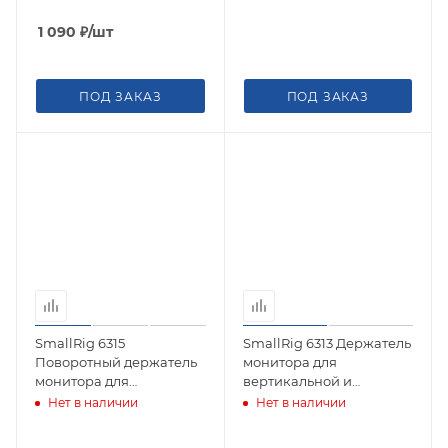
Mount
Arm Support
1 090
₽
/шт
ПОД ЗАКАЗ
ПОД ЗАКАЗ
SmallRig 6315
SmallRig 6313 Держатель
Поворотный держатель
монитора для
монитора для
вертикальной и
вертикальной съемки
горизонтальной съемки,
Нет в наличии
Нет в наличии
(креплеине NATO)
разъем "холодный
башмак"