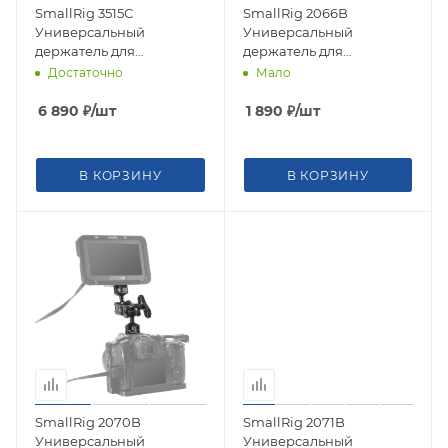
SmallRig 3515С
SmallRig 2066B
Универсальный
Универсальный
держатель для
держатель для
аксессуаров Drop-in
аксессуаров 9,5 inch
Достаточно
Мало
HawkLock mini Series
Articulating Arm
(крепление 1/4")
6 890
₽
/шт
1 890
₽
/шт
В КОРЗИНУ
В КОРЗИНУ
SmallRig 2070B
SmallRig 2071B
Универсальный
Универсальный