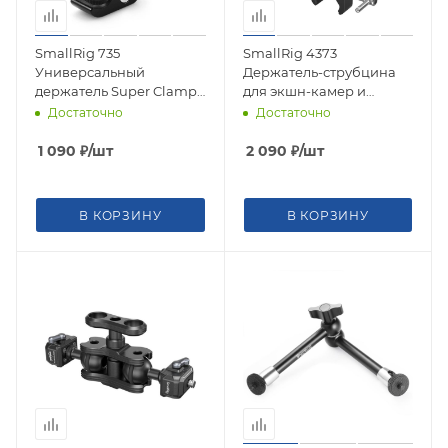
SmallRig 735
SmallRig 4373
Универсальный
Держатель-струбцина
держатель Super Clamp
для экшн-камер и
w/ 1/4" and 3/8" thread
смартфонов Crab-
Достаточно
Достаточно
Shaped Super Clamp
1 090
₽
/шт
2 090
₽
/шт
В КОРЗИНУ
В КОРЗИНУ