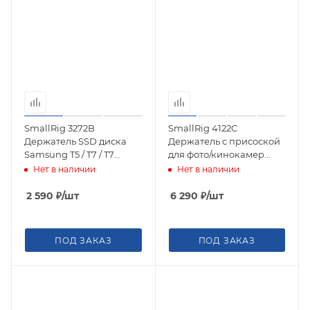
SmallRig 3272B
SmallRig 4122C
Держатель SSD диска
Держатель с присоской
Samsung T5 / T7 / T7
для фото/кинокамер
Shield / T9 для цифровой
Suction Cup Camera
Нет в наличии
Нет в наличии
камеры BMPCC 6K Pro
Mount
2 590
₽
/шт
6 290
₽
/шт
ПОД ЗАКАЗ
ПОД ЗАКАЗ