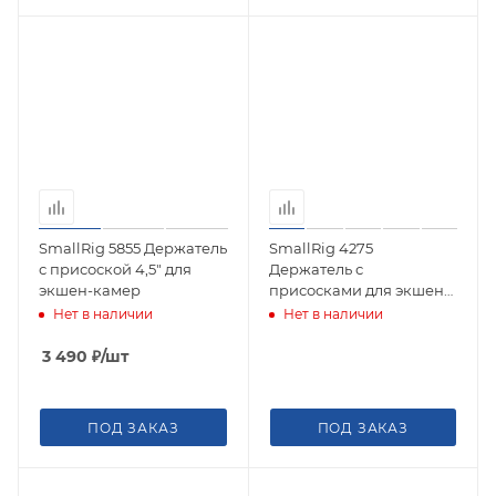
SmallRig 5855 Держатель
SmallRig 4275
с присоской 4,5" для
Держатель с
экшен-камер
присосками для экшен-
камер, смартфонов
Нет в наличии
Нет в наличии
Portable Suction Cup SC-
1K
3 490
₽
/шт
ПОД ЗАКАЗ
ПОД ЗАКАЗ