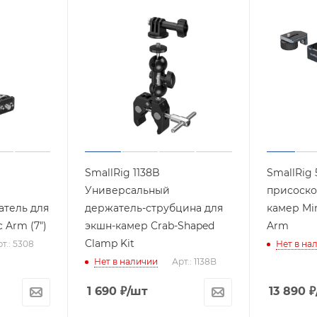
SmallRig 1138B
SmallRig 
Универсальный
присоско
тель для
держатель-струбцина для
камер Min
 Arm (7")
экшн-камер Crab-Shaped
Arm
Clamp Kit
т.: 5308
Нет в на
Нет в наличии
Арт.: 1138B
1 690
₽
/шт
13 890
₽