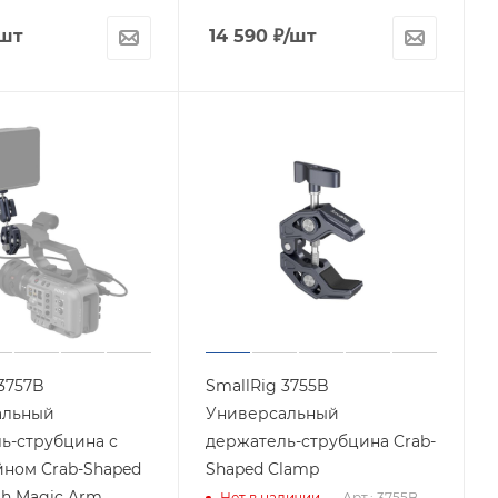
/шт
14 590
₽
/шт
 3757B
SmallRig 3755B
альный
Универсальный
ь-струбцина с
держатель-струбцина Crab-
ном Crab-Shaped
Shaped Clamp
th Magic Arm
Нет в наличии
Арт.: 3755B