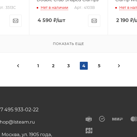
т.: 3513C
Нет в наличии
Арт.: 4103B
Нет в на
4 590
₽
/шт
2 190
₽
/
ПОКАЗАТЬ ЕЩЕ
1
2
3
4
5
+7 495 933-02-22
shop@lsteam.ru
. Москва, ул. 1905 года,