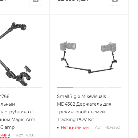
4766
SmallRig x Mikevisuals
альный
MD4362 Держатель для
ь-струбцина с
трекинговой съемки
ном Magic Arm
Tracking POV Kit
 Clamp
Нет в наличии
Арт.: MD4362
личии
Арт.: 4766