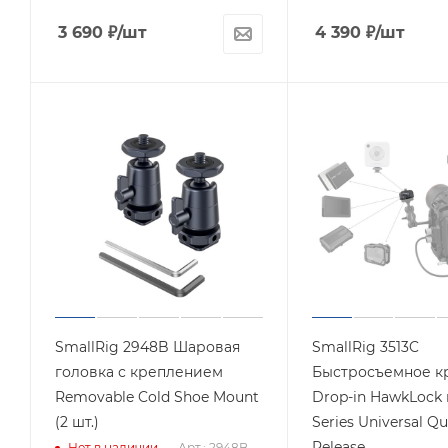
3 690
₽
/шт
4 390
₽
/шт
SmallRig 2948B Шаровая
SmallRig 3513C
головка с креплением
Быстросъемное к
Removable Cold Shoe Mount
Drop-in HawkLock 
(2 шт.)
Series Universal Qu
Release
Нет в наличии
Арт.: 2948B