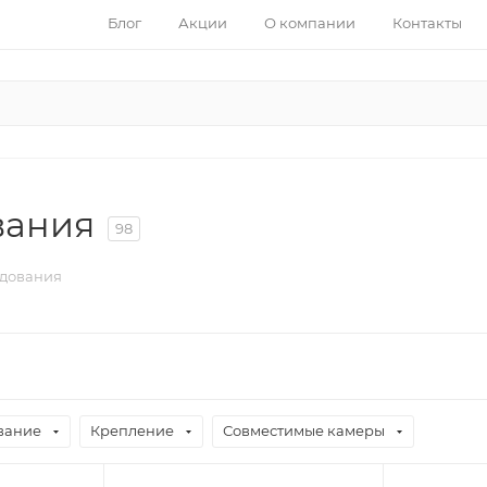
Блог
Акции
О компании
Контакты
вания
98
удования
вание
Крепление
Совместимые камеры