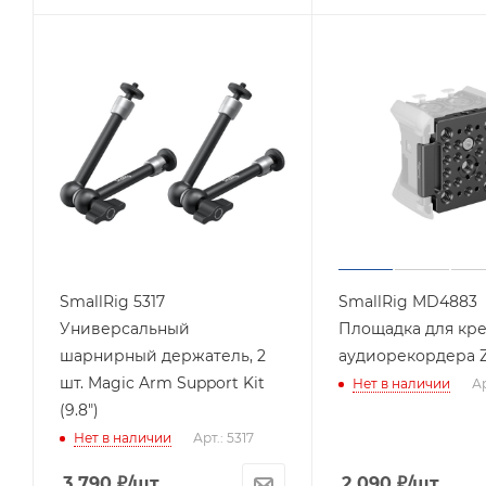
SmallRig 5317
SmallRig MD4883
Универсальный
Площадка для кр
шарнирный держатель, 2
аудиорекордера 
шт. Magic Arm Support Kit
Нет в наличии
А
(9.8")
Нет в наличии
Арт.: 5317
3 790
₽
/шт
2 090
₽
/шт