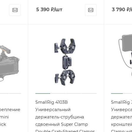
5 390
₽
/шт
3 790
₽
SmallRig 4103B
SmallRig
репление
Универсальный
Универс
mini
держатель-струбцина
держател
ick
сдвоенный Super Clamp
кронштей
Double Crab-Shaped Clamps
Clamp wi