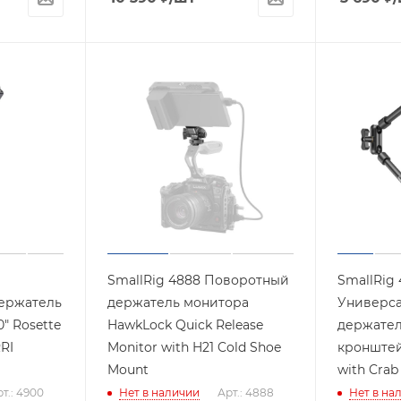
SmallRig 4888 Поворотный
SmallRig 
ержатель
держатель монитора
Универс
" Rosette
HawkLock Quick Release
держател
RI
Monitor with H21 Cold Shoe
кронштей
Mount
with Crab
т.: 4900
Нет в наличии
Арт.: 4888
Нет в на