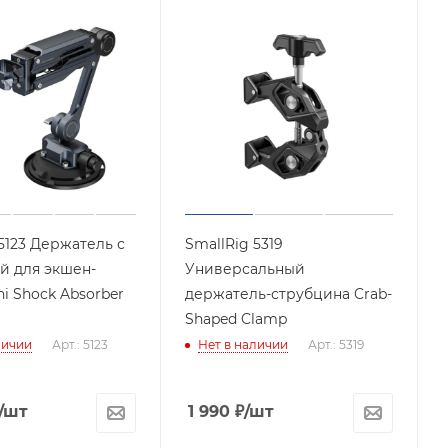
5123 Держатель с
SmallRig 5319
й для экшен-
Универсальный
i Shock Absorber
держатель-струбцина Crab-
Shaped Clamp
личии
Арт.: 5123
Нет в наличии
Арт.: 5319
/шт
1 990
₽
/шт