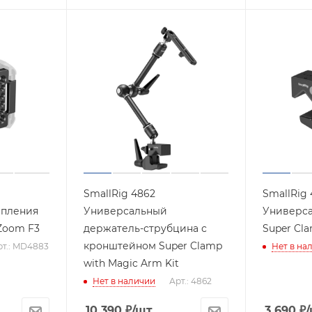
SmallRig 4862
SmallRig 
епления
Универсальный
Универс
Zoom F3
держатель-струбцина с
Super Cla
кронштейном Super Clamp
рт.: MD4883
Нет в на
with Magic Arm Kit
Нет в наличии
Арт.: 4862
10 390
₽
/шт
3 690
₽