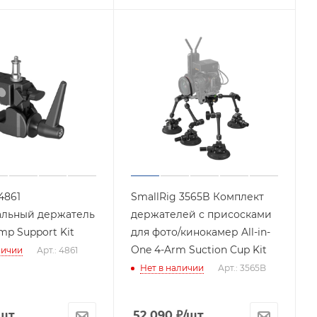
4861
SmallRig 3565B Комплект
альный держатель
держателей с присосками
mp Support Kit
для фото/кинокамер All-in-
One 4-Arm Suction Cup Kit
личии
Арт.: 4861
Нет в наличии
Арт.: 3565B
/шт
52 090
₽
/шт