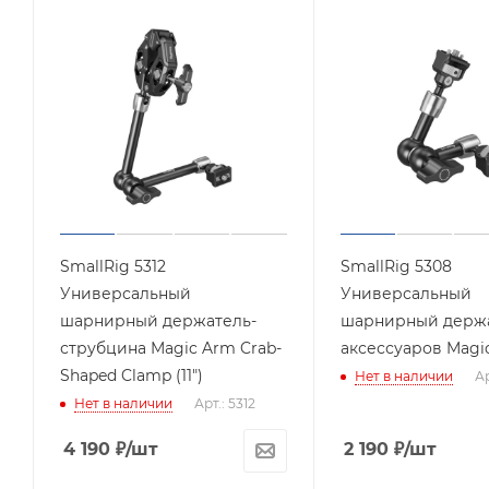
SmallRig 5312
SmallRig 5308
Универсальный
Универсальный
шарнирный держатель-
шарнирный держа
струбцина Magic Arm Crab-
аксессуаров Magic
Shaped Clamp (11")
Нет в наличии
Ар
Нет в наличии
Арт.: 5312
4 190
₽
/шт
2 190
₽
/шт