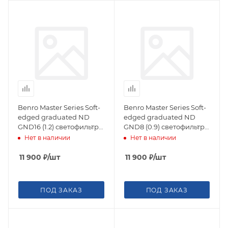
Benro Master Series Soft-
Benro Master Series Soft-
edged graduated ND
edged graduated ND
GND16 (1.2) светофильтр
GND8 (0.9) светофильтр
градиентный 75х100 мм
градиентный 75х100 мм
Нет в наличии
Нет в наличии
11 900
₽
/шт
11 900
₽
/шт
ПОД ЗАКАЗ
ПОД ЗАКАЗ