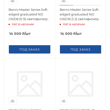
Benro Master Series Soft-
Benro Master Series Soft-
edged graduated ND
edged graduated ND
GND8 (0.9) светофильтр
GND16 (1.2) светофильтр
градиентный 100х150 мм
градиентный 100х150 мм
Нет в наличии
Нет в наличии
14 000
₽
/шт
14 000
₽
/шт
ПОД ЗАКАЗ
ПОД ЗАКАЗ
Master Series Center-
Master Series Medium