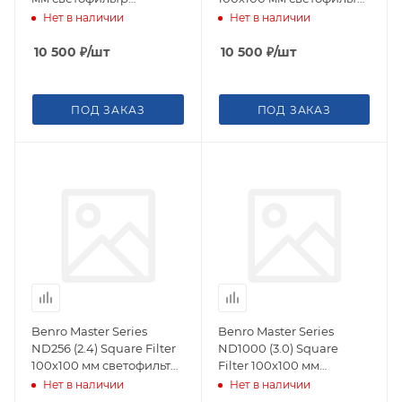
нейтрально-серый
нейтрально-серый
Нет в наличии
Нет в наличии
10 500
₽
/шт
10 500
₽
/шт
ПОД ЗАКАЗ
ПОД ЗАКАЗ
Benro Master Series
Benro Master Series
ND256 (2.4) Square Filter
ND1000 (3.0) Square
100х100 мм светофильтр
Filter 100х100 мм
нейтрально-серый
светофильтр
Нет в наличии
Нет в наличии
нейтрально-серый