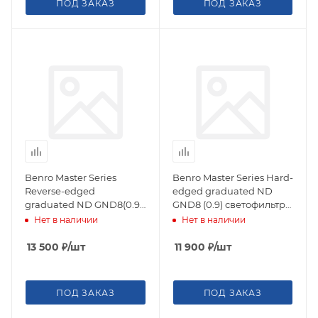
ПОД ЗАКАЗ
ПОД ЗАКАЗ
Benro Master Series
Benro Master Series Hard-
Reverse-edged
edged graduated ND
graduated ND GND8(0.9)
GND8 (0.9) светофильтр
светофильтр
градиентный 75х100 мм
Нет в наличии
Нет в наличии
градиентный 75х100 мм
13 500
₽
/шт
11 900
₽
/шт
ПОД ЗАКАЗ
ПОД ЗАКАЗ