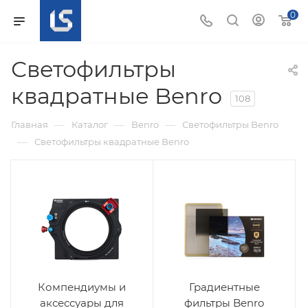
0
Светофильтры
квадратные Benro
108
—
—
—
Главная
Каталог
Benro
Светофильтры Benro
—
Светофильтры квадратные Benro
Компендиумы и
Градиентные
аксессуары для
фильтры Benro