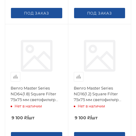
ПОД ЗАКАЗ
ПОД ЗАКАЗ
Benro Master Series
Benro Master Series
ND64(1.8) Square Filter
ND16(1.2) Square Filter
75х75 мм светофильтр
75х75 мм светофильтр
нейтрально-серый
нейтрально-серый
Нет в наличии
Нет в наличии
9 100
₽
/шт
9 100
₽
/шт