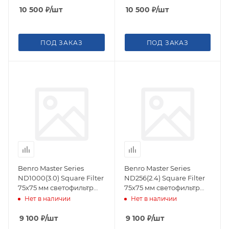
10 500
₽
/шт
10 500
₽
/шт
ПОД ЗАКАЗ
ПОД ЗАКАЗ
Benro Master Series
Benro Master Series
ND1000(3.0) Square Filter
ND256(2.4) Square Filter
75х75 мм светофильтр
75х75 мм светофильтр
нейтрально-серый
нейтрально-серый
Нет в наличии
Нет в наличии
9 100
₽
/шт
9 100
₽
/шт