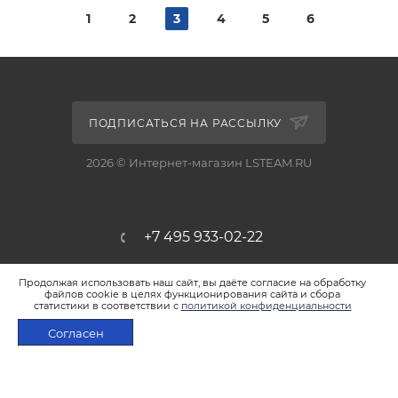
1
2
3
4
5
6
ПОДПИСАТЬСЯ НА РАССЫЛКУ
2026 © Интернет-магазин LSTEAM.RU
+7 495 933-02-22
shop@lsteam.ru
Продолжая использовать наш сайт, вы даёте согласие на обработку
файлов cookie в целях функционирования сайта и сбора
статистики в соответствии с
политикой конфиденциальности
г. Москва, ул. 1905 года, д.7, стр.1
Согласен