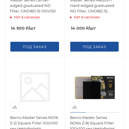
edged graduated ND
Hard-edged graduated
filter, GND8(0.9) 100х150
ND filter, GND8(0.9)
100х150
Нет в наличии
Нет в наличии
14 900
₽
/шт
14 000
₽
/шт
ПОД ЗАКАЗ
ПОД ЗАКАЗ
Benro Master Series ND16
Benro Master Series
(1.2) Square Filter 100х100
ND64 (1.8) Square Filter
мм светофильтр
100х100 мм светофильтр