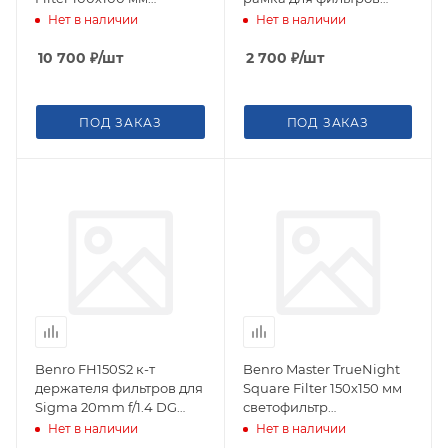
светофильтр
100x150x2 мм
Нет в наличии
Нет в наличии
нейтрально-серый
10 700
₽
/шт
2 700
₽
/шт
ПОД ЗАКАЗ
ПОД ЗАКАЗ
Benro FH150S2 к-т
Benro Master TrueNight
держателя фильтров для
Square Filter 150х150 мм
Sigma 20mm f/1.4 DG
светофильтр
HSM Art (вкл.FH150LR95
коррекционный для
Нет в наличии
Нет в наличии
и DR9577)
ночной съемки