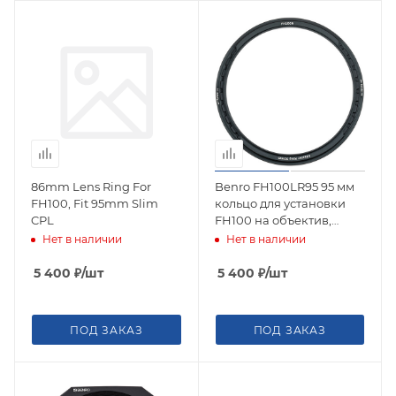
86mm Lens Ring For
Benro FH100LR95 95 мм
FH100, Fit 95mm Slim
кольцо для установки
CPL
FH100 на объектив,
возможна установка CPL
Нет в наличии
Нет в наличии
slim 95 мм
5 400
₽
/шт
5 400
₽
/шт
ПОД ЗАКАЗ
ПОД ЗАКАЗ