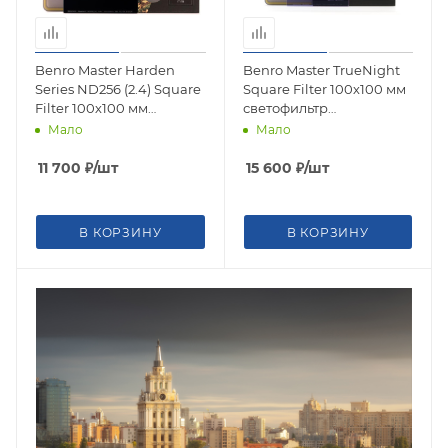
Benro Master Harden
Benro Master TrueNight
Series ND256 (2.4) Square
Square Filter 100х100 мм
Filter 100х100 мм
светофильтр
светофильтр
коррекционный для
Мало
Мало
нейтрально-серый
ночной съемки
11 700
₽
/шт
15 600
₽
/шт
В КОРЗИНУ
В КОРЗИНУ