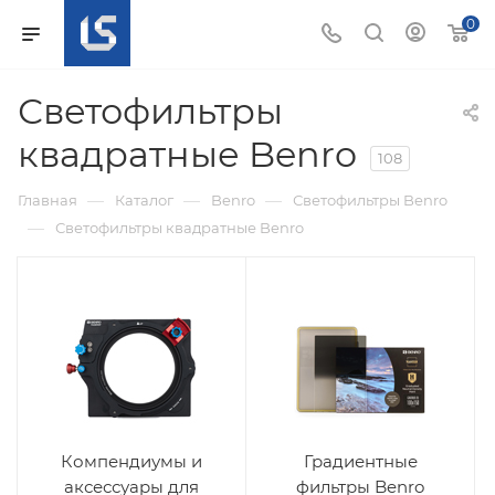
0
Светофильтры
квадратные Benro
108
—
—
—
Главная
Каталог
Benro
Светофильтры Benro
—
Светофильтры квадратные Benro
Компендиумы и
Градиентные
аксессуары для
фильтры Benro