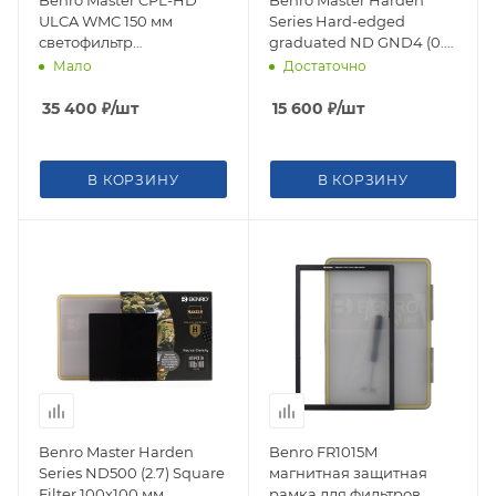
ULCA WMC 150 мм
Series Hard-edged
светофильтр
graduated ND GND4 (0.6)
поляризационный для
светофильтр
Мало
Достаточно
FH150М2
градиентный 100х150 мм
35 400
₽
/шт
15 600
₽
/шт
В КОРЗИНУ
В КОРЗИНУ
Benro Master Harden
Benro FR1015M
Series ND500 (2.7) Square
магнитная защитная
Filter 100х100 мм
рамка для фильтров