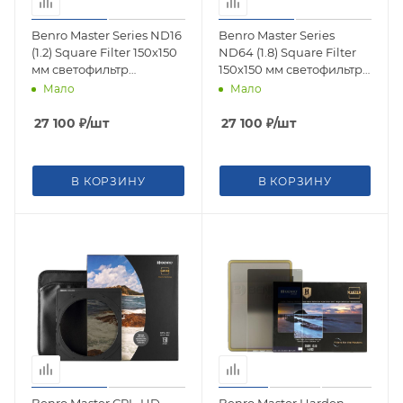
Benro Master Series ND16
Benro Master Series
(1.2) Square Filter 150х150
ND64 (1.8) Square Filter
мм светофильтр
150х150 мм светофильтр
нейтрально-серый
нейтрально-серый
Мало
Мало
27 100
₽
/шт
27 100
₽
/шт
В КОРЗИНУ
В КОРЗИНУ
Benro Master CPL-HD
Benro Master Harden