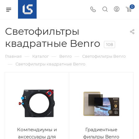
0
Светофильтры
квадратные Benro
108
—
—
—
Главная
Каталог
Benro
Светофильтры Benro
—
Светофильтры квадратные Benro
Компендиумы и
Градиентные
аксессуары для
фильтры Benro