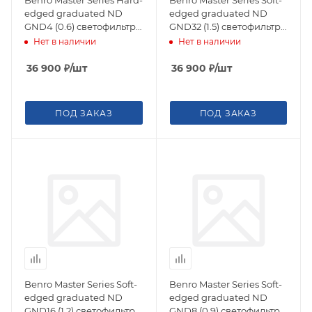
edged graduated ND
edged graduated ND
GND4 (0.6) светофильтр
GND32 (1.5) светофильтр
градиентный 150х170 мм
градиентный 150х170 мм
Нет в наличии
Нет в наличии
36 900
₽
/шт
36 900
₽
/шт
ПОД ЗАКАЗ
ПОД ЗАКАЗ
Benro Master Series Soft-
Benro Master Series Soft-
edged graduated ND
edged graduated ND
GND16 (1.2) светофильтр
GND8 (0.9) светофильтр