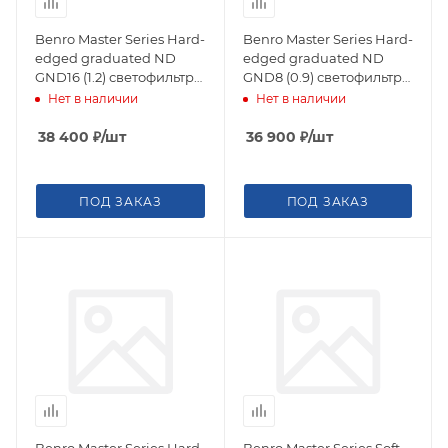
Benro Master Series Hard-
Benro Master Series Hard-
edged graduated ND
edged graduated ND
GND16 (1.2) светофильтр
GND8 (0.9) светофильтр
градиентный 150х170 мм
градиентный 150х170 мм
Нет в наличии
Нет в наличии
38 400
₽
/шт
36 900
₽
/шт
ПОД ЗАКАЗ
ПОД ЗАКАЗ
Benro Master Series Hard-
Benro Master Series Soft-