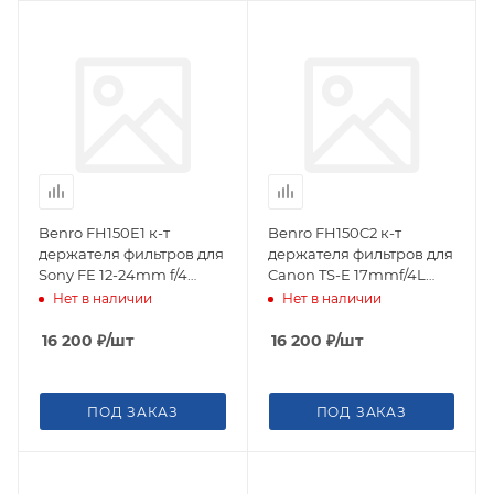
Benro FH150E1 к-т
Benro FH150C2 к-т
держателя фильтров для
держателя фильтров для
Sony FE 12-24mm f/4
Canon TS-E 17mmf/4L
(вкл.FH150LR95 и
(вкл.FH150LR95 и
Нет в наличии
Нет в наличии
DR9577)
DR9577)
16 200
₽
/шт
16 200
₽
/шт
ПОД ЗАКАЗ
ПОД ЗАКАЗ