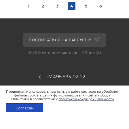
1
2
3
4
5
6
ПОДПИСАТЬСЯ НА РАССЫЛКУ
2026 © Интернет-магазин LSTEAM.RU
+7 495 933-02-22
shop@lsteam.ru
Продолжая использовать наш сайт, вы даёте согласие на обработку
файлов cookie в целях функционирования сайта и сбора
статистики в соответствии с
политикой конфиденциальности
г. Москва, ул. 1905 года, д.7, стр.1
Согласен