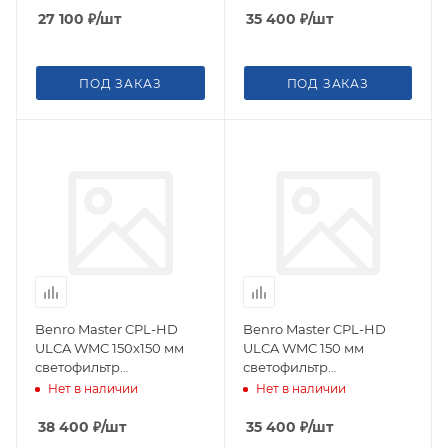
27 100
₽
/шт
35 400
₽
/шт
ПОД ЗАКАЗ
ПОД ЗАКАЗ
Benro Master CPL-HD
Benro Master CPL-HD
ULCA WMC 150x150 мм
ULCA WMC 150 мм
светофильтр
светофильтр
поляризационный для
поляризационный для
Нет в наличии
Нет в наличии
FH150
FH150
38 400
₽
/шт
35 400
₽
/шт