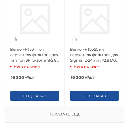
Benro FH150T1 к-т
Benro FH150S5 к-т
держателя фильтров для
держателя фильтров для
Tamron SP 15-30mmf/2.8
Sigma 12-24mm f/2.8 DG
Di VC USD
HSM Art (вкл.FH150LR95
Нет в наличии
Нет в наличии
(вкл.FH150LR95 и
и DR9577)
DR9577)
16 200
₽
/шт
16 200
₽
/шт
ПОД ЗАКАЗ
ПОД ЗАКАЗ
ПОКАЗАТЬ ЕЩЕ