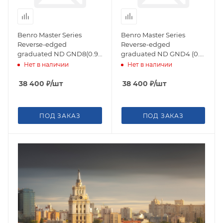
Benro Master Series
Benro Master Series
Reverse-edged
Reverse-edged
graduated ND GND8(0.9)
graduated ND GND4 (0.6)
светофильтр
светофильтр
Нет в наличии
Нет в наличии
градиентный 150х170 мм
градиентный 150х170 мм
38 400
₽
/шт
38 400
₽
/шт
ПОД ЗАКАЗ
ПОД ЗАКАЗ