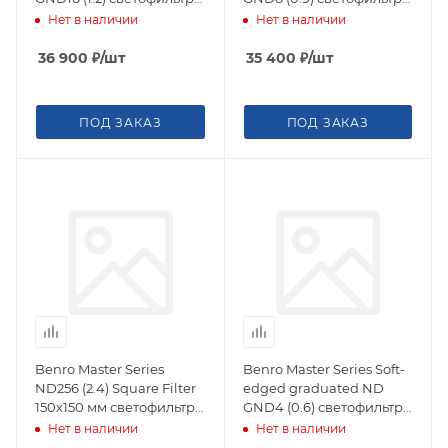
градиентный 150х170 мм
градиентный 150х170 мм
Нет в наличии
Нет в наличии
36 900
₽
/шт
35 400
₽
/шт
ПОД ЗАКАЗ
ПОД ЗАКАЗ
Benro Master Series
Benro Master Series Soft-
ND256 (2.4) Square Filter
edged graduated ND
150х150 мм светофильтр
GND4 (0.6) светофильтр
нейтрально-серый
градиентный 150х170 мм
Нет в наличии
Нет в наличии